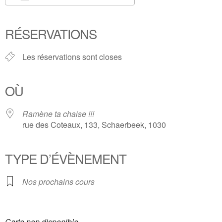
Télécharger ICS
Calendrier Google
iCalendar
Office 365
Outlook Live
RÉSERVATIONS
Les réservations sont closes
OÙ
Ramène ta chaise !!!
rue des Coteaux, 133, Schaerbeek, 1030
TYPE D’ÉVÈNEMENT
Nos prochains cours
Carte non disponible