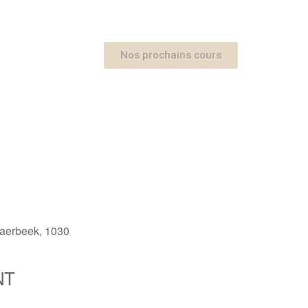
Nos prochains cours
haerbeek, 1030
NT