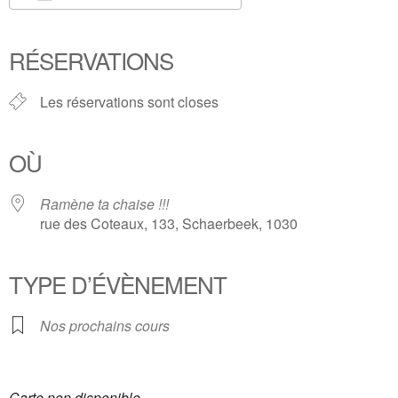
Télécharger ICS
Calendrier Google
iCalendar
Office 365
Outlook Live
RÉSERVATIONS
Les réservations sont closes
OÙ
Ramène ta chaise !!!
rue des Coteaux, 133, Schaerbeek, 1030
TYPE D’ÉVÈNEMENT
Nos prochains cours
Carte non disponible