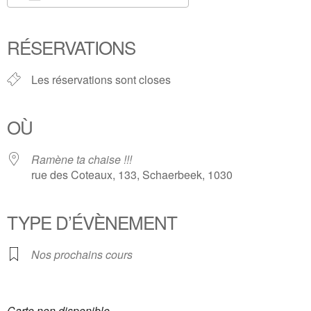
Télécharger ICS
Calendrier Google
iCalendar
Office 365
Outlook Live
RÉSERVATIONS
Les réservations sont closes
OÙ
Ramène ta chaise !!!
rue des Coteaux, 133, Schaerbeek, 1030
TYPE D’ÉVÈNEMENT
Nos prochains cours
Carte non disponible